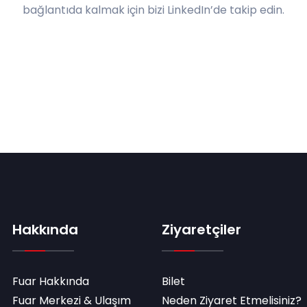
bağlantıda kalmak için bizi LinkedIn’de takip edin.
Hakkında
Ziyaretçiler
Fuar Hakkında
Bilet
Fuar Merkezi & Ulaşım
Neden Ziyaret Etmelisiniz?