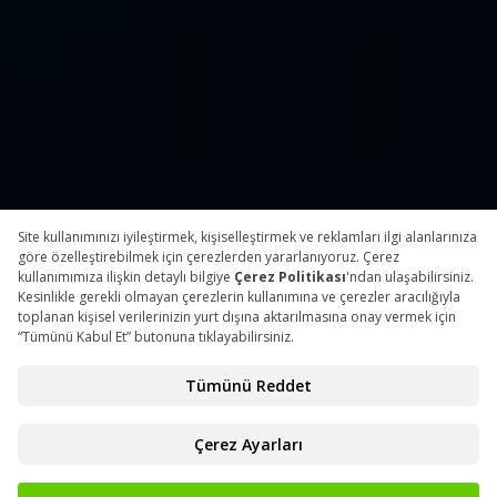
GERI SAYIM
92
14
37
Gün
Saat
Dakika