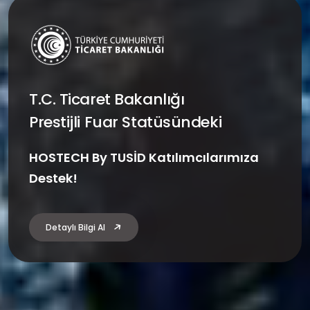
10-14
KASIM 2026
TÜYAP FUAR VE KONGRE MERKEZI
Avrasya’nın En Büyük HORECA
Fuarı
HORECA Sektörünün tüm profesyonelleri
Tüyap’ta buluşuyor
Stant Alanı Kiralayın
2025 Fuar Sonuç Raporu