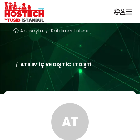
Anasayfa
Katılımcı Listesi
ATILIM İÇ VE DIŞ TİC.LTD.ŞTİ.
AT