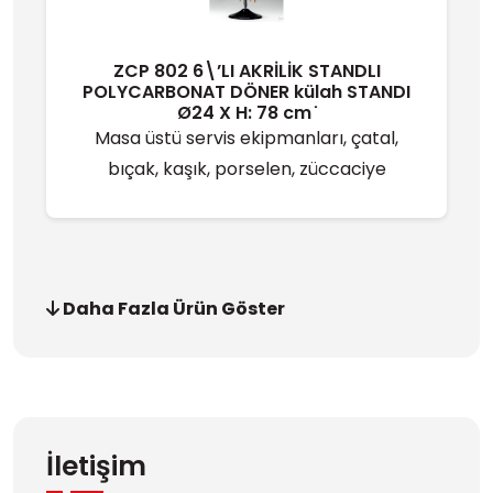
ZCP 802 6\’LI AKRİLİK STANDLI
POLYCARBONAT DÖNER külah STANDI
Ø24 X H: 78 cm ̇
Masa üstü servis ekipmanları, çatal,
bıçak, kaşık, porselen, züccaciye
Daha Fazla Ürün Göster
İletişim